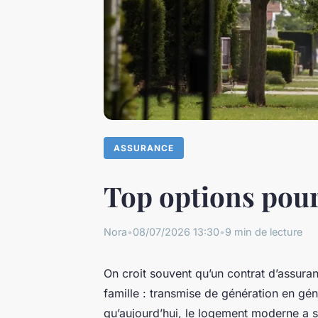
ASSURANCE
Top options pour
Nora
•
08/07/2026 13:30
•
9 min de lecture
On croit souvent qu’un contrat d’assuran
famille : transmise de génération en gén
qu’aujourd’hui, le logement moderne a se