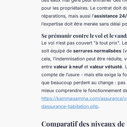
des eaux mal géré peut entraîner des m
pour les propriétaires. Le contrat doit 
réparations, mais aussi l’
assistance 24/
l’expertise doit être menée sans délai pou
Se prémunir contre le vol et le van
Le vol n’est pas couvert "à tout prix".
soit équipé de
serrures normalisées
(v
cela, l’indemnisation peut être réduite, 
entre
valeur à neuf
et
valeur vétusté
. 
compte de l’usure - mais elle exige la fou
que beaucoup perdent au change : pas d
mieux comprendre le fonctionnement de
https://kammagamma.com/assurance/vot
dassurance-habitation.php
.
Comparatif des niveaux de 