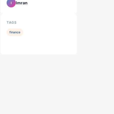
Imran
I
TAGS
finance