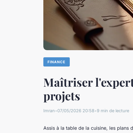
FINANCE
Maîtriser l'exper
projets
Imran
•
07/05/2026 20:58
•
9 min de lecture
Assis à la table de la cuisine, les plans 