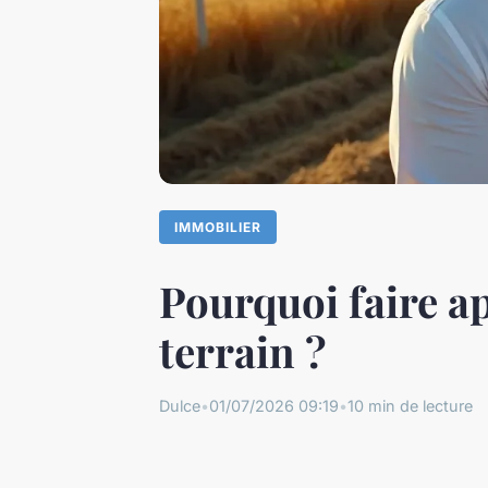
IMMOBILIER
Pourquoi faire a
terrain ?
Dulce
•
01/07/2026 09:19
•
10 min de lecture